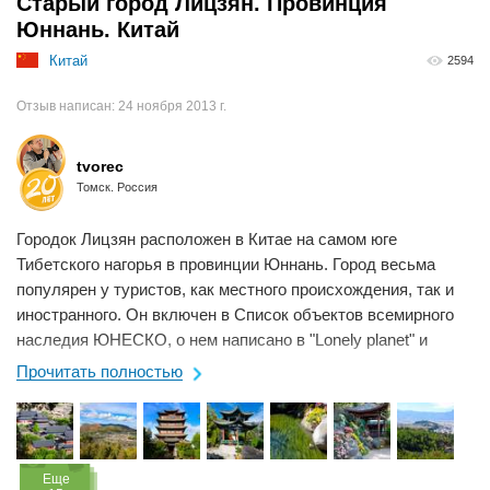
Старый город Лицзян. Провинция
Юннань. Китай
Китай
2594
Отзыв написан:
24 ноября 2013 г.
tvorec
Томск. Россия
Городок Лицзян расположен в Китае на самом юге
Тибетского нагорья в провинции Юннань. Город весьма
популярен у туристов, как местного происхождения, так и
иностранного. Он включен в Список объектов всемирного
наследия ЮНЕСКО, о нем написано в "Lonely planet" и
благодаря этому туда не иссякает ...
Прочитать полностью
Eще