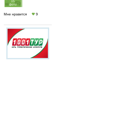
15
фото
Мне нравится
9
Гонконг -
непередаваемое
сочетание
Европы и Азии!
Любые формы оплаты
туров,
туры в кредит
Суперскидки от 40% по
акции
Раннее
Бронирование
У нас ВСЕГДА дешевле!
Звоните сейчас:
(499)