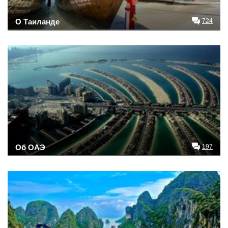
О Таиланде
724
Об ОАЭ
197