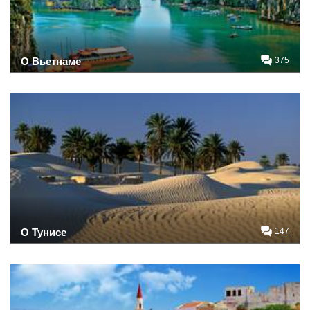
О Вьетнаме
375
О Тунисе
147