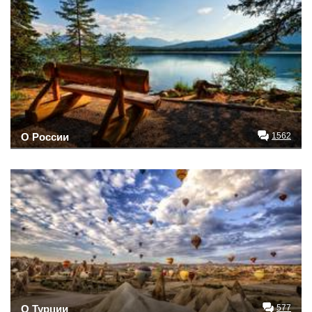
О России
1562
О Турции
577