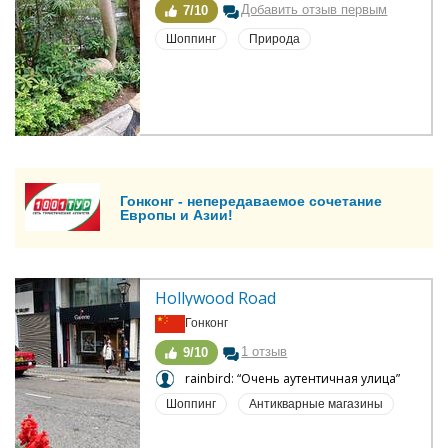
Добавить отзыв первым
7/10
Шоппинг
Природа
Гонконг - непередаваемое сочетание
Европы и Азии!
Hollywood Road
Гонконг
1 отзыв
9/10
rainbird: “Очень аутентичная улица”
Шоппинг
Антикварные магазины