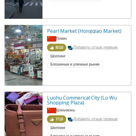
Pearl Market (Hongqiao Market)
Пекин
Добавить отзыв первым
8/10
Шоппинг
Блошиные и уличные рынки
Luohu Commerical City (Lo Wu 
Shopping Plaza)
Шэньчжэнь
Добавить отзыв первым
7/10
Шоппинг