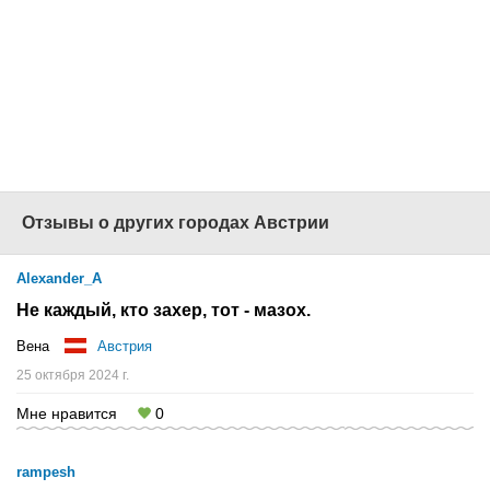
невыезда
Офисы продаж по
всей России
Звоните сейчас:
(499) 215-05-60
Наш сайт -
www.1001tur.ru
Отзывы о других городах Австрии
Alexander_A
Не каждый, кто захер, тот - мазох.
Вена
Австрия
25 октября 2024 г.
Мне нравится
0
rampesh