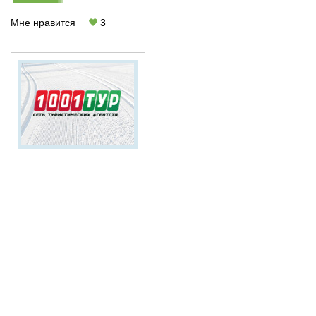
Мне нравится
3
Откройте
сезон лыж в
Австрии!
Встречайте
Новый
год и Рождество
в
Австрии!
Акции
и
спецпредложения:
скидки!
New! 1001%
надежности -
страхование от