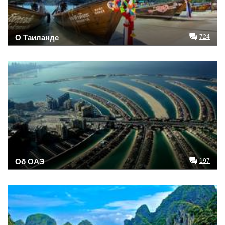
О Таиланде
724
Об ОАЭ
197