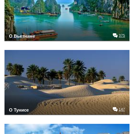
О Вьетнаме
375
О Тунисе
147