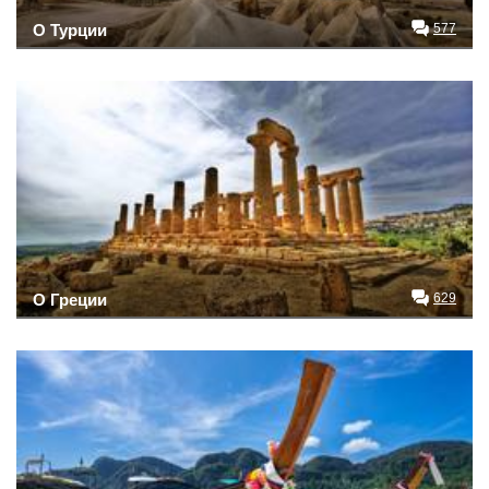
О Турции
577
О Греции
629