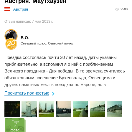
Австрия. Маутхаузен
Австрия
2508
Отзыв написан:
7 мая 2013 г.
B.O.
Северный полюс. Северный полюс
Поездка состоялась почти 30 лет назад, даты указаны
приблизительно, а вспомнил я о ней с приближением
Великого праздника - Дня победы! В те времена считалось
обязательным посещение Бухенвальда, Освенцима и
других памятных мест в поездках по Европе, но в
нынешние времена турфирмы вычеркнули ...
Прочитать полностью
Eще
2
фото