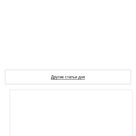
Байкал
.
Бонусы с
каждой
покупки!
Звоните
сейчас:
+7
(495) 725-
1001
Бронируйте
online на
www.1001tur.ru
Другие статьи дня