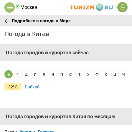
Москва
Подробнее о погоде в Мире
Погода в Китае
Погода городов и курортов сейчас
Б
Г
Д
И
Л
Н
П
С
Т
У
Ф
Х
Ц
Ч
Бэйхай
+32°C
Погода городов и курортов Китая по месяцам
Пекин
Урумчи
Гонконг