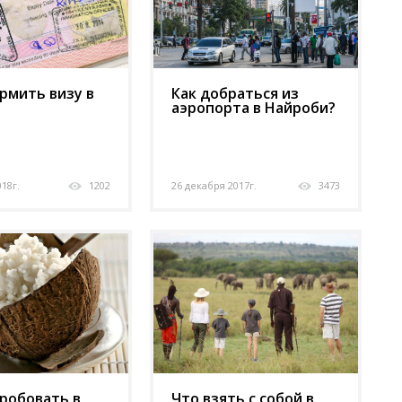
рмить визу в
Как добраться из
аэропорта в Найроби?
018г.
1202
26 декабря 2017г.
3473
робовать в
Что взять с собой в