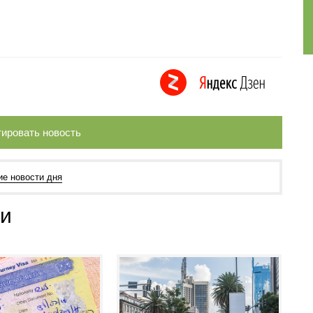
ировать новость
ие новости дня
ии