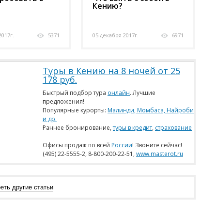
Кению?
2017г.
5371
05 декабря 2017г.
6971
Туры в Кению на 8 ночей от 25
178 руб.
Быстрый подбор тура
онлайн
. Лучшие
предложения!
Популярные курорты:
Малинди, Момбаса, Найроби
и др
.
Раннее бронирование,
туры в кредит
,
страхование
Офисы продаж по всей
России
! Звоните сейчас!
(495) 22-5555-2
,
8-800-200-22-51
,
www.masterot.ru
еть другие статьи