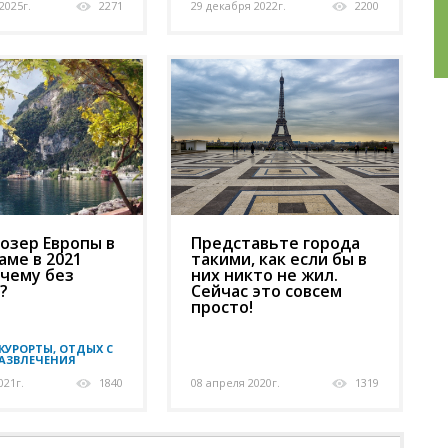
2025г.
2271
29 декабря 2022г.
2200
озер Европы в
Представьте города
аме в 2021
такими, как если бы в
очему без
них никто не жил.
?
Сейчас это совсем
просто!
КУРОРТЫ, ОТДЫХ С
РАЗВЛЕЧЕНИЯ
021г.
1840
08 апреля 2020г.
1319