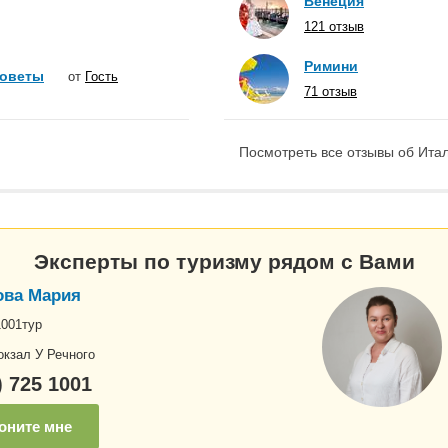
Венеция
121 отзыв
Римини
советы
от
Гость
71 отзыв
Посмотреть все отзывы об Итал
Эксперты по туризму рядом с Вами
ва Мария
1001тур
окзал У Речного
) 725 1001
оните мне