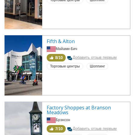
Fifth & Alton
Майами-Бич
Добавить отзыв первым
8/10
Торговые центры
Шоппинг
Factory Shoppes at Branson 
Meadows
Брэнсон
Добавить отзыв первым
7/10