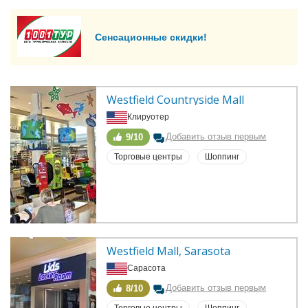
Сенсационные скидки!
Westfield Countryside Mall
Клируотер
Добавить отзыв первым
9/10
Торговые центры
Шоппинг
Westfield Mall, Sarasota
Сарасота
Добавить отзыв первым
8/10
Торговые центры
Шоппинг